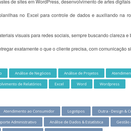
stes de sites em WordPress, desenvolvimento de artes digitais 
planilhas no Excel para controle de dados e auxiliando na ro
eriais visuais para redes sociais, sempre buscando clareza e
ntregar exatamente o que o cliente precisa, com comunicação si
p
Análise de Negócios
Análise de Projetos
Atendiment
lvimento de Relatórios
Excel
Word
Wordpress
Atendimento ao Consumidor
Logotipos
Outra - Design & C
uporte Administrativo
Análise de Dados & Estatística
Gestão 