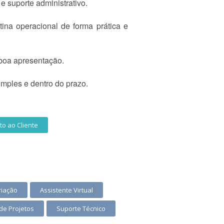
e suporte administrativo.
tina operacional de forma prática e
 boa apresentação.
mples e dentro do prazo.
o ao Cliente
riação
Assistente Virtual
de Projetos
Suporte Técnico