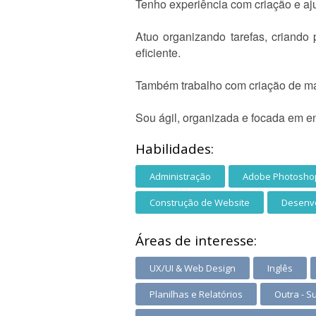
Tenho experiência com criação e aju
Atuo organizando tarefas, criando 
eficiente.
Também trabalho com criação de mat
Sou ágil, organizada e focada em e
Habilidades:
Administração
Adobe Photosho
Construção de Website
Desenvo
Áreas de interesse:
UX/UI & Web Design
Inglês
Planilhas e Relatórios
Outra - S