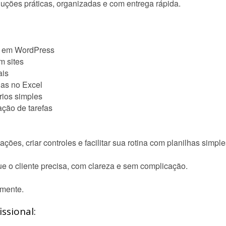
uções práticas, organizadas e com entrega rápida.
es em WordPress
m sites
ais
has no Excel
órios simples
ação de tarefas
ções, criar controles e facilitar sua rotina com planilhas simple
e o cliente precisa, com clareza e sem complicação.
amente.
ssional: