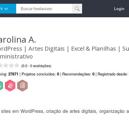
Login
rs
arolina A.
rdPress | Artes Digitais | Excel & Planilhas | S
ministrativo
(0.0 - 0 avaliações)
king:
27671
| Projetos concluídos:
0
| Recomendações:
0
| Registrado desde:
sites em WordPress, criação de artes digitais, organização 