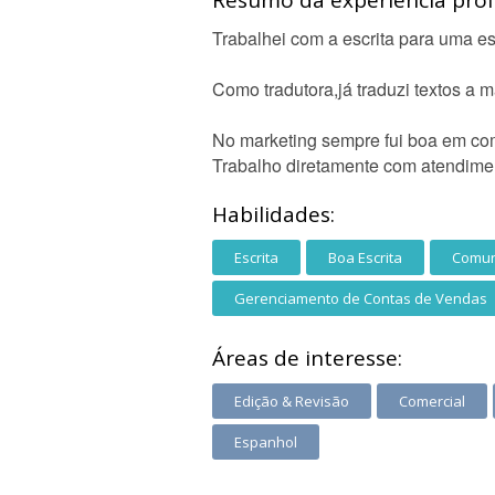
Resumo da experiência profi
Trabalhei com a escrita para uma escr
Como tradutora,já traduzi textos a 
No marketing sempre fui boa em com
Trabalho diretamente com atendime
Habilidades:
Escrita
Boa Escrita
Comun
Gerenciamento de Contas de Vendas
Áreas de interesse:
Edição & Revisão
Comercial
Espanhol