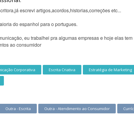
ssional:
itora,já escrevi artigos,acordos,historias,correções etc...
maioria do espanhol para o portugues.
unicação, eu trabalhei pra algumas empresas e hoje elas tem u
ntos ao consumidor
icação Corporativa
Escrita Criativa
Estratégia de Marketing
Outra - Escrita
Outra - Atendimento ao Consumidor
Currí