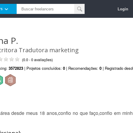
Login
rs
na P.
critora Tradutora marketing
(0.0 - 0 avaliações)
king:
3572823
| Projetos concluídos:
0
| Recomendações:
0
| Registrado des
 área desde meus 18 anos,confio no que faço,confio em min