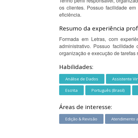
Tenho perfil responsável, organiz
os clientes. Possuo facilidade em
eficiência.
Resumo da experiência profi
Formada em Letras, com experiên
administrativo. Possuo facilidade 
organização e execução de tarefas 
Habilidades:
Análise de Dados
Assistente Vir
Escrita
Português (Brasil)
Áreas de interesse:
Edição & Revisão
Atendimento 