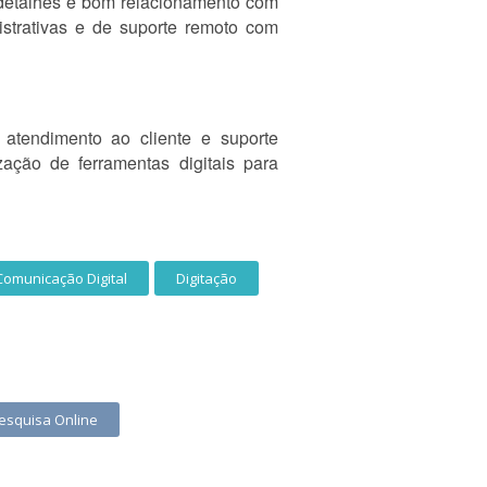
 detalhes e bom relacionamento com
istrativas e de suporte remoto com
atendimento ao cliente e suporte
ização de ferramentas digitais para
Comunicação Digital
Digitação
esquisa Online