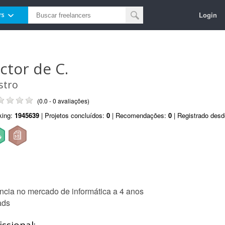
Login
rs
ictor de C.
stro
(0.0 - 0 avaliações)
king:
1945639
| Projetos concluídos:
0
| Recomendações:
0
| Registrado des
cia no mercado de informática a 4 anos
ads