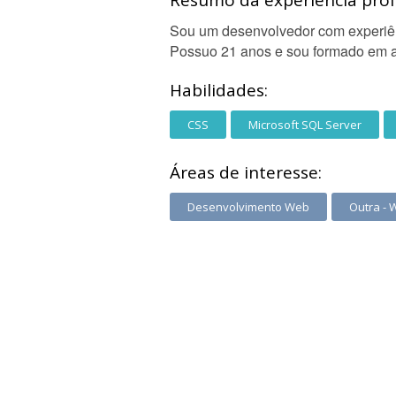
Resumo da experiência profi
Sou um desenvolvedor com experiên
Possuo 21 anos e sou formado em 
Habilidades:
CSS
Microsoft SQL Server
Áreas de interesse:
Desenvolvimento Web
Outra - 