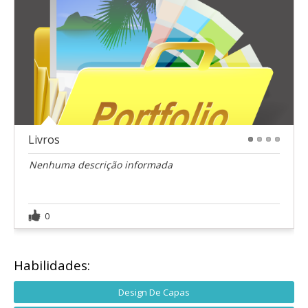
Livros
1
2
3
4
Nenhuma descrição informada
0
Habilidades:
Design De Capas