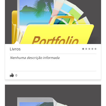
Livros
1
2
3
4
5
Nenhuma descrição informada
0