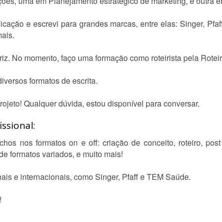
ções, uma em Planejamento estratégico de marketing, e outra 
cação e escrevi para grandes marcas, entre elas: Singer, Pfa
mais.
triz. No momento, faço uma formação como roteirista pela Roteir
versos formatos de escrita.
rojeto! Qualquer dúvida, estou disponível para conversar.
ssional:
hos nos formatos on e off: criação de conceito, roteiro, post
e formatos variados, e muito mais!
ais e internacionais, como Singer, Pfaff e TEM Saúde.
!