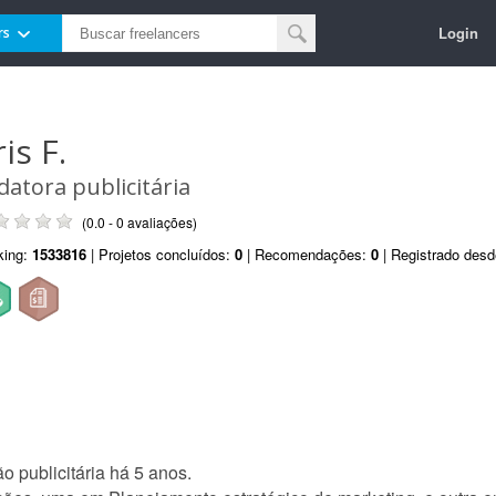
Login
rs
is F.
datora publicitária
(0.0 - 0 avaliações)
king:
1533816
| Projetos concluídos:
0
| Recomendações:
0
| Registrado des
o publicitária há 5 anos.