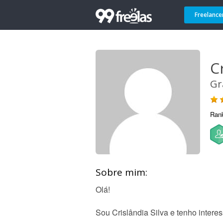
Freelance
C
Gr
Ran
Sobre mim:
Olá!
Sou Crislândia Silva e tenho intere