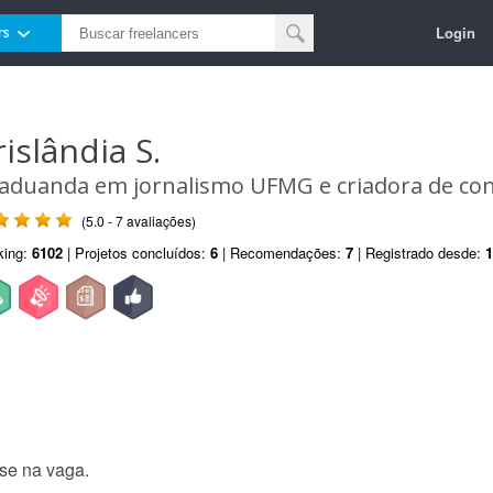
Login
rs
rislândia S.
aduanda em jornalismo UFMG e criadora de con
(5.0 - 7 avaliações)
king:
6102
| Projetos concluídos:
6
| Recomendações:
7
| Registrado desde:
1
sse na vaga.