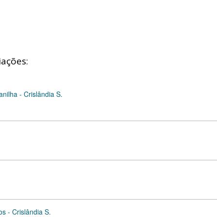
iações:
nilha - Crislândia S.
s - Crislândia S.