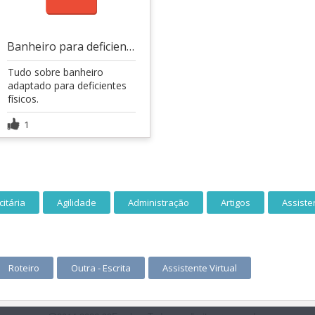
Banheiro para deficientes
Tudo sobre banheiro
adaptado para deficientes
físicos.
1
itária
Agilidade
Administração
Artigos
Assiste
Roteiro
Outra - Escrita
Assistente Virtual