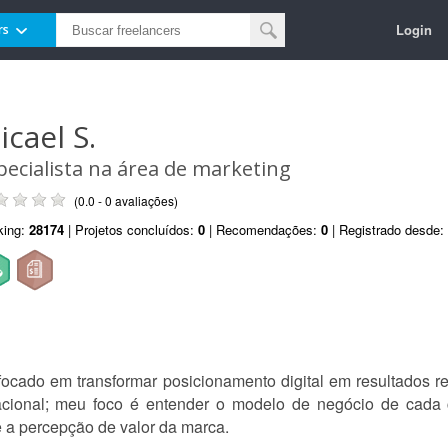
Login
rs
icael S.
pecialista na área de marketing
(0.0 - 0 avaliações)
king:
28174
| Projetos concluídos:
0
| Recomendações:
0
| Registrado desde:
focado em transformar posicionamento digital em resultados r
cional; meu foco é entender o modelo de negócio de cada c
 a percepção de valor da marca.