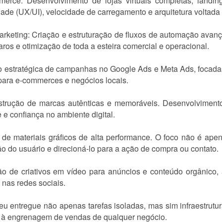
ce: Desenvolvimento de lojas virtuais completas, landing
idade (UX/UI), velocidade de carregamento e arquitetura voltada
keting: Criação e estruturação de fluxos de automação avanç
aros e otimização de toda a esteira comercial e operacional.
o estratégica de campanhas no Google Ads e Meta Ads, focadas
ara e-commerces e negócios locais.
strução de marcas autênticas e memoráveis. Desenvolviment
 e confiança no ambiente digital.
de materiais gráficos de alta performance. O foco não é ape
ão do usuário e direcioná-lo para a ação de compra ou contato.
o de criativos em vídeo para anúncios e conteúdo orgânico,
 nas redes sociais.
u entregue não apenas tarefas isoladas, mas sim infraestrutur
s à engrenagem de vendas de qualquer negócio.