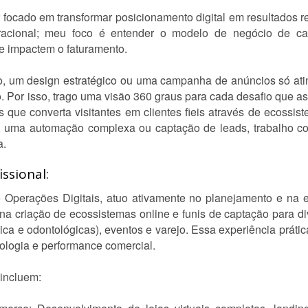
ar focado em transformar posicionamento digital em resultados 
acional; meu foco é entender o modelo de negócio de cad
te impactem o faturamento.
o, um design estratégico ou uma campanha de anúncios só at
. Por isso, trago uma visão 360 graus para cada desafio que a
que converta visitantes em clientes fieis através de ecossiste
ro, uma automação complexa ou captação de leads, trabalho co
a.
ssional:
 Operações Digitais, atuo ativamente no planejamento e na
a na criação de ecossistemas online e funis de captação para d
ica e odontológicas), eventos e varejo. Essa experiência prát
cnologia e performance comercial.
 incluem: