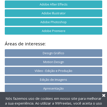
Adobe After Effects
Adobe Illustrator
Adobe Photoshop
Adobe Premiere
Áreas de interesse:
Design Gráfico
Motion Design
Vídeo - Edição e Produção
Edição de Imagens
Apresentação
Nós fazemos uso de cookies em nosso site para melhorar
a sua experiência. Ao utilizar a 99Freelas, você aceita o uso
@2014-2026 99Freelas. Todos os direitos reservados.