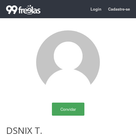
Login
Cadastre-se
Convidar
DSNIX T.