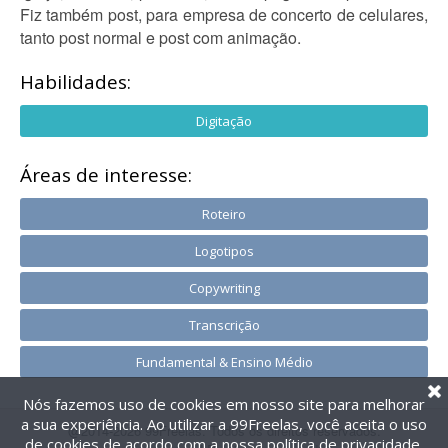
Fiz também post, para empresa de concerto de celulares,
tanto post normal e post com animação.
Habilidades:
Digitação
Áreas de interesse:
Roteiro
Logotipos
Copywriting
Transcrição
Fundamental & Ensino Médio
Nós fazemos uso de cookies em nosso site para melhorar
a sua experiência. Ao utilizar a 99Freelas, você aceita o uso
@2014-2026 99Freelas. Todos os direitos reservados.
de cookies de acordo com a nossa
política de privacidade
.