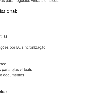
as para negócios virtuais e físicos.
ssional:
s
tilas
ações por IA, sincronização
erce
para lojas virtuais
 de documentos
ira: