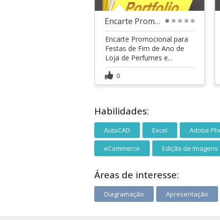
Encarte Promocional
1
2
3
4
5
Encarte Promocional para
Festas de Fim de Ano de
Loja de Perfumes e...
0
Habilidades:
AutoCAD
Excel
Adobe Ph
eCommerce
Edição de Imagens
Áreas de interesse:
Diagramação
Apresentação