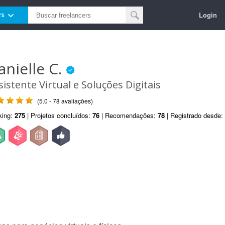
Login
rs
anielle C.
sistente Virtual e Soluções Digitais
(5.0 - 78 avaliações)
king:
275
| Projetos concluídos:
76
| Recomendações:
78
| Registrado desde: