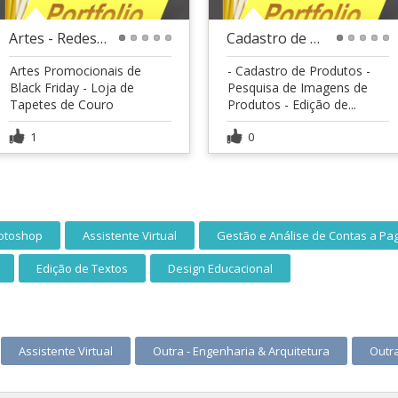
Artes - Redes Sociais
Cadastro de Produtos - Shopify
1
2
3
4
5
1
2
3
4
5
Artes Promocionais de
- Cadastro de Produtos -
Black Friday - Loja de
Pesquisa de Imagens de
Tapetes de Couro
Produtos - Edição de...
1
0
otoshop
Assistente Virtual
Gestão e Análise de Contas a Pa
Edição de Textos
Design Educacional
Assistente Virtual
Outra - Engenharia & Arquitetura
Outra