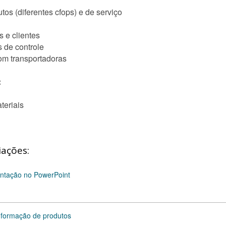
tos (diferentes cfops) e de serviço
s e clientes
 de controle
om transportadoras
:
teriais
iações:
sentação no PowerPoint
informação de produtos