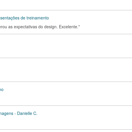
esentações de treinamento
perou as expectativas do design. Excelente."
no
magens - Danielle C.