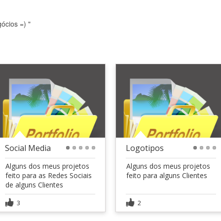
ócios =) "
Social Media
Logotipos
1
2
3
4
5
1
2
3
4
Alguns dos meus projetos
Alguns dos meus projetos
feito para as Redes Sociais
feito para alguns Clientes
de alguns Clientes
3
2