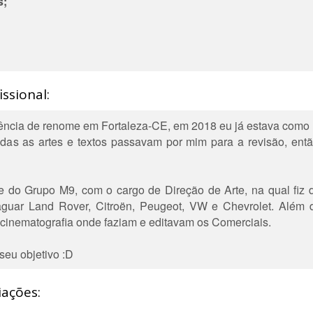
s;
ssional:
ência de renome em Fortaleza-CE, em 2018 eu já estava como D
odas as artes e textos passavam por mim para a revisão, ent
do Grupo M9, com o cargo de Direção de Arte, na qual fiz div
aguar Land Rover, Citroën, Peugeot, VW e Chevrolet. Além 
 cinematografia onde faziam e editavam os Comerciais.
seu objetivo :D
iações: