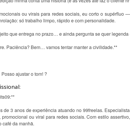
ição minha conta uma história (e às vezes até faz o cliente rir
romocionais ou virais para redes sociais, eu corto o supérfluo
rolação: só trabalho limpo, rápido e com personalidade.
eito que entrega no prazo… e ainda pergunta se quer legenda e
re. Paciência? Bem… vamos tentar manter a civilidade.**
Posso ajustar o tom! ?
ssional:
its09:**
ais de 3 anos de experiência atuando no 99freelas. Especialist
l, promocional ou viral para redes sociais. Com estilo assertivo
o café da manhã.