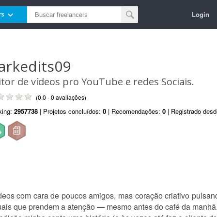
Login
rs
arkedits09
itor de vídeos pro YouTube e redes Sociais.
(0.0 - 0 avaliações)
king:
2957738
| Projetos concluídos:
0
| Recomendações:
0
| Registrado des
ídeos com cara de poucos amigos, mas coração criativo pulsand
uais que prendem a atenção — mesmo antes do café da manhã. C