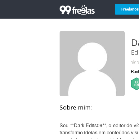
Freelance
D
Ed
Ran
Sobre mim:
Sou **Dark.Edits09**, o editor de v
transformo ideias em conteúdos vis