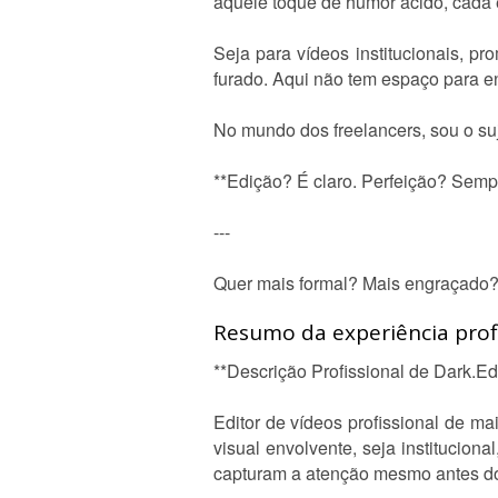
aquele toque de humor ácido, cada ed
Seja para vídeos institucionais, p
furado. Aqui não tem espaço para en
No mundo dos freelancers, sou o suj
**Edição? É claro. Perfeição? Semp
---
Quer mais formal? Mais engraçado? 
Resumo da experiência profi
**Descrição Profissional de Dark.Ed
Editor de vídeos profissional de m
visual envolvente, seja instituciona
capturam a atenção mesmo antes d