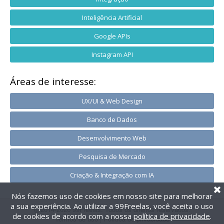
Inteligência Artificial
Google APIs
Instagram API
Áreas de interesse:
UX/UI & Web Design
Banco de Dados
Desenvolvimento Web
Pesquisa de Mercado
Criação & Integração com IA
Nós fazemos uso de cookies em nosso site para melhorar
a sua experiência. Ao utilizar a 99Freelas, você aceita o uso
@2014-2026 99Freelas. Todos os direitos reservados.
de cookies de acordo com a nossa
política de privacidade
.
Termos de uso
|
Política de privacidade