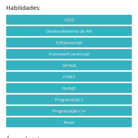
Habilidades:
CSS3
Desenvolvimento de API
ES8 Javascript
Framework JavaScript
Git Hub
HTML5
NodeJS
Programação C
Programação C++
React