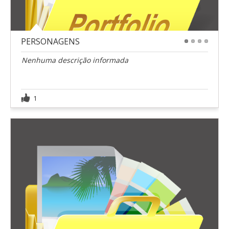
PERSONAGENS
1
2
3
4
Nenhuma descrição informada
1