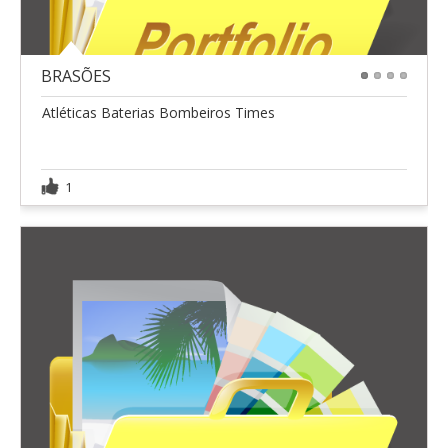
BRASÕES
1
2
3
4
Atléticas Baterias Bombeiros Times
1