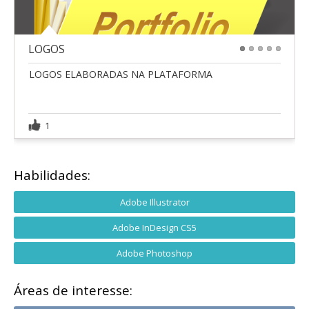
LOGOS
1
2
3
4
5
LOGOS ELABORADAS NA PLATAFORMA
1
Habilidades:
Adobe Illustrator
Adobe InDesign CS5
Adobe Photoshop
Áreas de interesse: