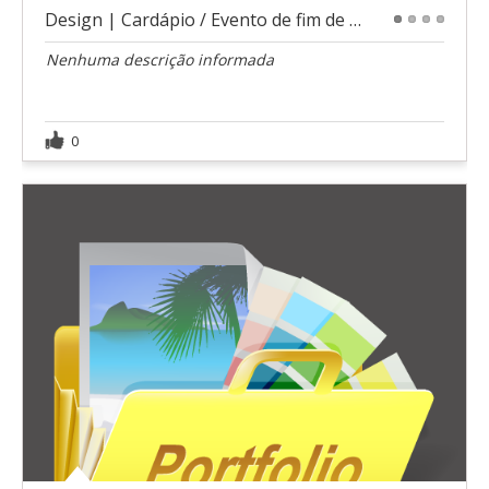
Design | Cardápio / Evento de fim de semana
1
2
3
4
Nenhuma descrição informada
0