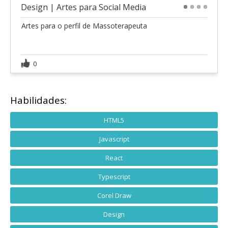
Design | Artes para Social Media
1
2
3
4
Artes para o perfil de Massoterapeuta
0
Habilidades:
HTML5
Javascript
React
Typescript
Corel Draw
Design