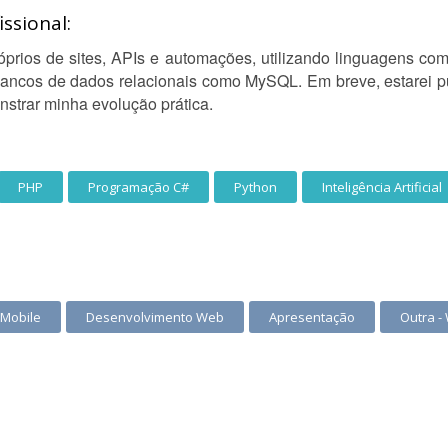
ssional:
óprios de sites, APIs e automações, utilizando linguagens c
ncos de dados relacionais como MySQL. Em breve, estarei p
strar minha evolução prática.
PHP
Programação C#
Python
Inteligência Artificial
Mobile
Desenvolvimento Web
Apresentação
Outra -