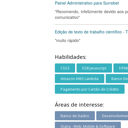
Painel Administrativo para Surrebet
"Recomendo, infelizmente devido aos p
comunicativo"
Edição de texto de trabalho científico - 
"muito rápido"
Habilidades:
CSS3
ES8 Javascript
HTM
Amazon AWS Lambda
Banco De
Pagamento por Cartão de Crédito
Áreas de interesse:
Banco de Dados
Desenvolvimen
Outra - Web, Mobile & Software