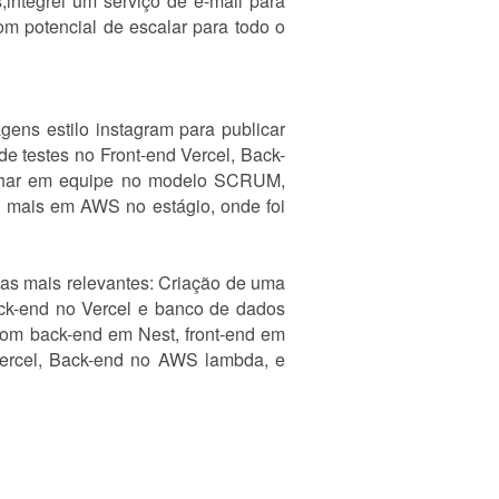
,integrei um serviço de e-mail para
om potencial de escalar para todo o
ens estilo instagram para publicar
 de testes no Front-end Vercel, Back-
alhar em equipe no modelo SCRUM,
da mais em AWS no estágio, onde foi
ias mais relevantes: Criação de uma
ack-end no Vercel e banco de dados
om back-end em Nest, front-end em
Vercel, Back-end no AWS lambda, e