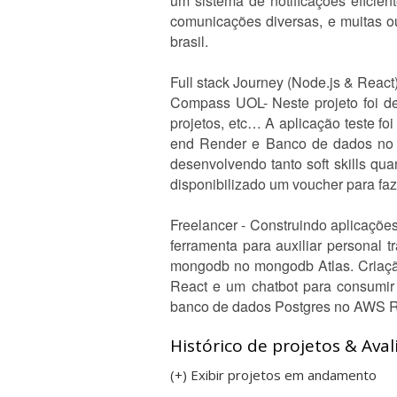
um sistema de notificações eficien
comunicações diversas, e muitas ou
brasil.
Full stack Journey (Node.js & Reac
Compass UOL- Neste projeto foi de
projetos, etc… A aplicação teste foi
end Render e Banco de dados no 
desenvolvendo tanto soft skills qu
disponibilizado um voucher para faze
Freelancer - Construindo aplicaçõe
ferramenta para auxiliar personal
mongodb no mongodb Atlas. Criaçã
React e um chatbot para consumir
banco de dados Postgres no AWS 
Histórico de projetos & Aval
(+) Exibir projetos em andamento