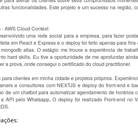
te para alertar os clientes sobre seus compromissos iminentes
tras funcionalidades. Este projeto e um sucesso na região, c
t) - AWS Cloud Context
senvolvido uma rede social para a empresa, para fazer postag
 feita em React e Express e o deploy foi feito apenas para fins
mongodb atlas. O estágio me trouxe a experiência de trab
anto hard skills. Eu tive a oportunidade de me aprofundar ain
r a prova, onde consegui o certificado do cloud practitioner.
s para clientes em minha cidade e projetos próprios. Experiênc
 trainers e consultores com NEXTJS e deploy do front-end e b
o de um chatbot para automatizar agendamento de horários c
 a API pelo Whatsapp, O deploy foi realizado Front-end no 
RDS.
iações: