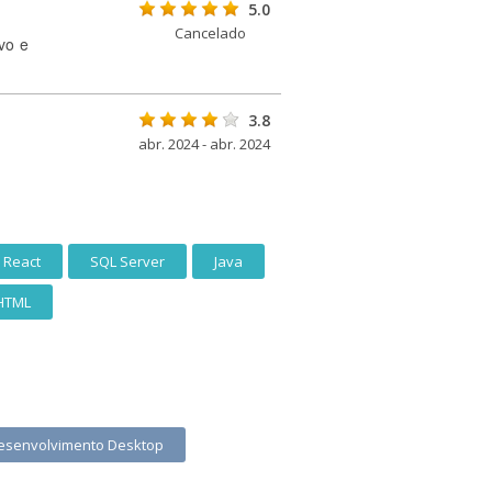
5.0
Cancelado
vo e
3.8
abr. 2024 - abr. 2024
React
SQL Server
Java
HTML
esenvolvimento Desktop