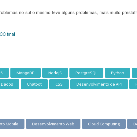
roblemas no sul o mesmo teve alguns problemas, mais muito prestati
TCC final
L5
MongoDB
NodeJS
PostgreSQL
Python
 Dados
Chatbot
CSS
Desenvolvimento de API
to Mobile
Desenvolvimento Web
Cloud Computing
D