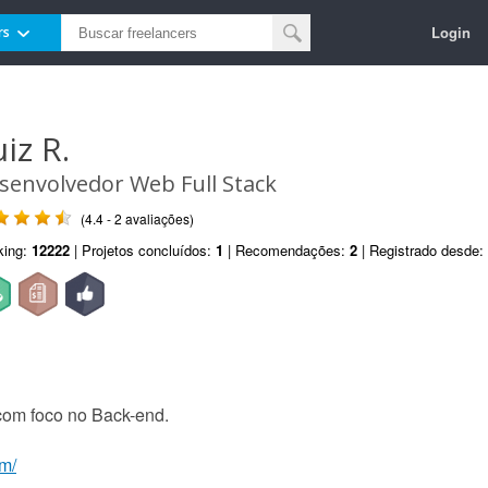
Login
rs
iz R.
senvolvedor Web Full Stack
(4.4 - 2 avaliações)
king:
12222
| Projetos concluídos:
1
| Recomendações:
2
| Registrado desde:
com foco no Back-end.
om/