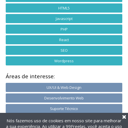
HTML5
Javascript
PHP
React
SEO
Wordpress
Áreas de interesse:
UX/UI & Web Design
Desenvolvimento Web
Suporte Técnico
Nós fazemos uso de cookies em nosso site para melhorar
a sua experiência. Ao utilizar a 99Freelas, você aceita o uso