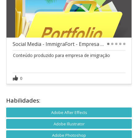
Social Media - ImmigraFort - Empresa de Imigração
1
2
3
4
5
Conteúdo produzido para empresa de imigração
0
Habilidades:
Adobe After Effects
Adobe Illustrator
Adobe Photoshop