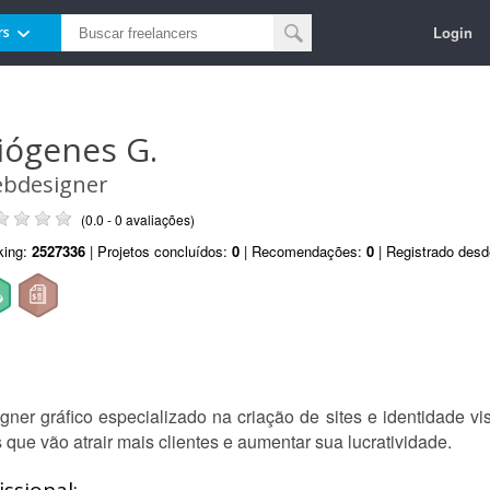
Login
rs
iógenes G.
bdesigner
(0.0 - 0 avaliações)
king:
2527336
| Projetos concluídos:
0
| Recomendações:
0
| Registrado des
er gráfico especializado na criação de sites e identidade v
que vão atrair mais clientes e aumentar sua lucratividade.