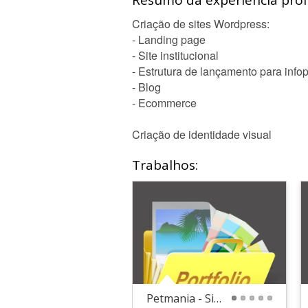
Resumo da experiência profi
Criação de sites Wordpress:
- Landing page
- Site institucional
- Estrutura de lançamento para info
- Blog
- Ecommerce
Criação de identidade visual
Trabalhos:
Petmania - Site Institucional
1
2
3
4
5