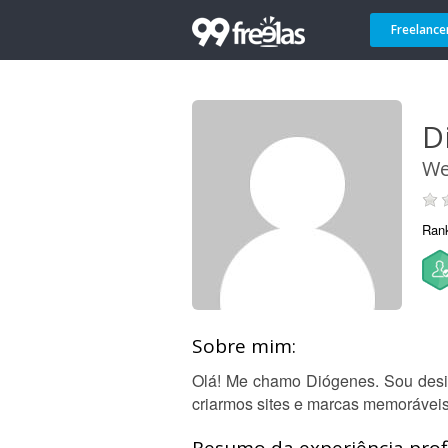
Freelance
D
We
Ran
Sobre mim:
Olá! Me chamo Diógenes. Sou design
criarmos sites e marcas memoráveis 