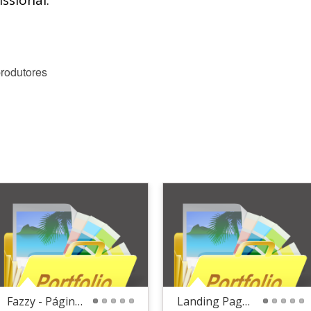
ssional:
produtores
Fazzy - Página Inicial
Landing Page - E-book - Lucas Lacerda
1
2
3
4
5
1
2
3
4
5