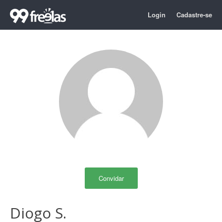
Login
Cadastre-se
Convidar
Diogo S.