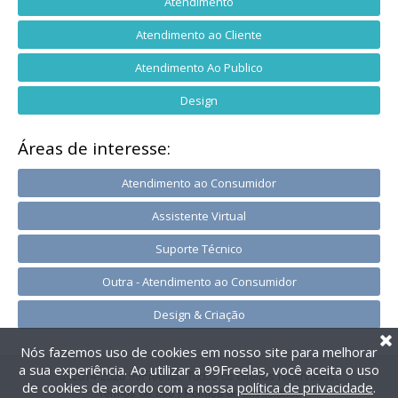
Atendimento
Atendimento ao Cliente
Atendimento Ao Publico
Design
Áreas de interesse:
Atendimento ao Consumidor
Assistente Virtual
Suporte Técnico
Outra - Atendimento ao Consumidor
Design & Criação
Nós fazemos uso de cookies em nosso site para melhorar
a sua experiência. Ao utilizar a 99Freelas, você aceita o uso
@2014-2026 99Freelas. Todos os direitos reservados.
de cookies de acordo com a nossa
política de privacidade
.
Termos de uso
|
Política de privacidade