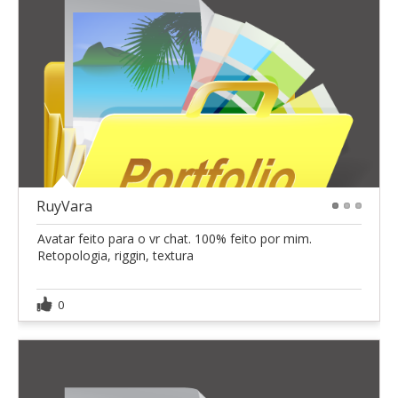
RuyVara
1
2
3
Avatar feito para o vr chat. 100% feito por mim.
Retopologia, riggin, textura
0