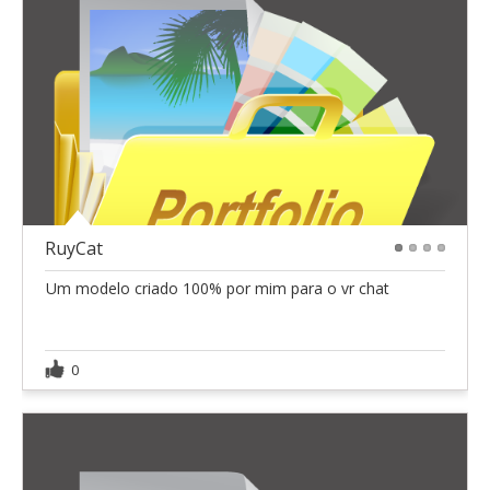
RuyCat
1
2
3
4
Um modelo criado 100% por mim para o vr chat
0