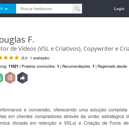
Login
rs
ouglas F.
itor de Vídeos (VSL e Criativos), Copywriter e Cr
(5.0 - 1 avaliação)
king:
11021
| Projetos concluídos:
1
| Recomendações:
1
| Registrado desde:
rformance e conversão, oferecendo uma solução completa p
ntes em clientes compradores através da união estratégica de
âmica (focada em retenção e VSLs) e Criação de Funis d