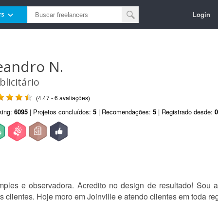
Login
rs
eandro N.
blicitário
(4.47 - 6 avaliações)
king:
6095
| Projetos concluídos:
5
| Recomendações:
5
| Registrado desde:
0
les e observadora. Acredito no design de resultado! Sou 
 clientes. Hoje moro em Joinville e atendo clientes em toda re