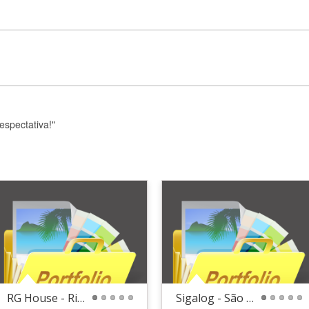
espectativa!"
RG House - Rio de Janeiro / RG
Sigalog - São Paulo / SP
1
2
3
4
5
1
2
3
4
5