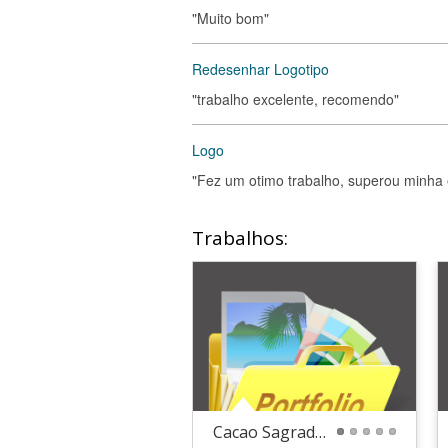
"Muito bom"
Redesenhar Logotipo
"trabalho excelente, recomendo"
Logo
"Fez um otimo trabalho, superou minha 
Trabalhos:
Cacao Sagrado - Ilha da Madeira / Portugal
1
2
3
4
5