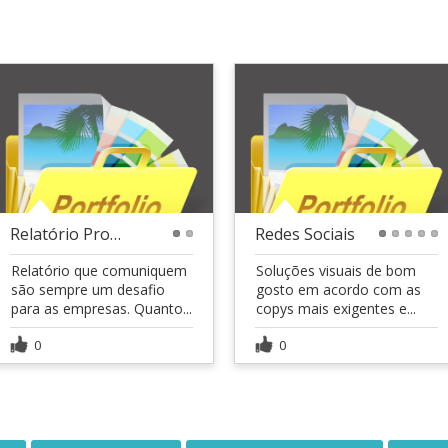
Relatório Progama de Ética e Compliance Vale-2021
Redes Sociais
1
2
1
2
3
4
5
Relatório que comuniquem
Soluções visuais de bom
são sempre um desafio
gosto em acordo com as
para as empresas. Quanto...
copys mais exigentes e...
0
0