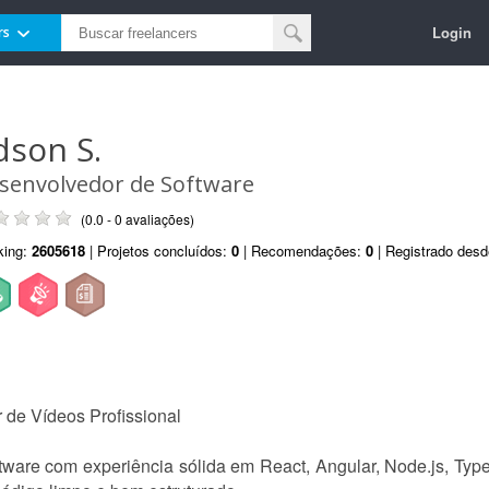
Login
rs
dson S.
senvolvedor de Software
(0.0 - 0 avaliações)
king:
2605618
| Projetos concluídos:
0
| Recomendações:
0
| Registrado des
 de Vídeos Profissional
ware com experiência sólida em React, Angular, Node.js, Typ