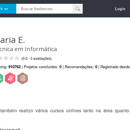
Login
rs
aria E.
cnica em Informática
(0.0 - 0 avaliações)
king:
910762
| Projetos concluídos:
0
| Recomendações:
0
| Registrado desd
também realizo vários cursos onlines tanto na área quant