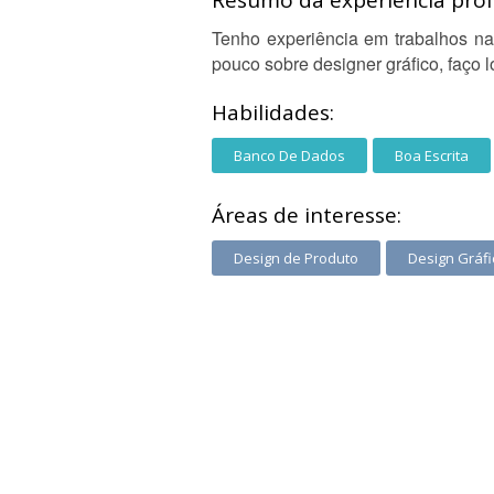
Resumo da experiência profi
Tenho experiência em trabalhos na
pouco sobre designer gráfico, faço 
Habilidades:
Banco De Dados
Boa Escrita
Áreas de interesse:
Design de Produto
Design Gráfi