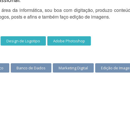
ssional:
 área da informática, sou boa com digitação, produzo conteú
logos, posts e afins e também faço edição de imagens.
Design de Logotipo
Adobe Photoshop
co
Banco de Dados
Marketing Digital
Edição de Imag