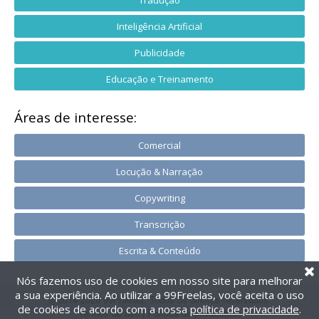
Tradução
Inteligência Artificial
Publicidade
Educação e Treinamento
Áreas de interesse:
Comercial
Locução & Narração
Copywriting
Transcrição
Escrita & Conteúdo
Nós fazemos uso de cookies em nosso site para melhorar
a sua experiência. Ao utilizar a 99Freelas, você aceita o uso
@2014-2026 99Freelas. Todos os direitos reservados.
de cookies de acordo com a nossa
política de privacidade
.
Termos de uso
|
Política de privacidade