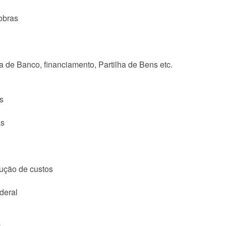
obras
a de Banco, financiamento, Partilha de Bens etc.
s
as
dução de custos
deral