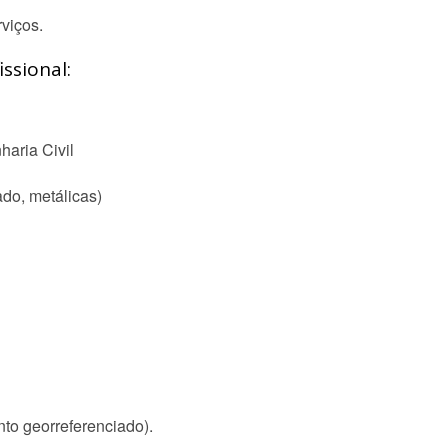
viços.
ssional:
aria Civil
ado, metálicas)
to georreferenciado).