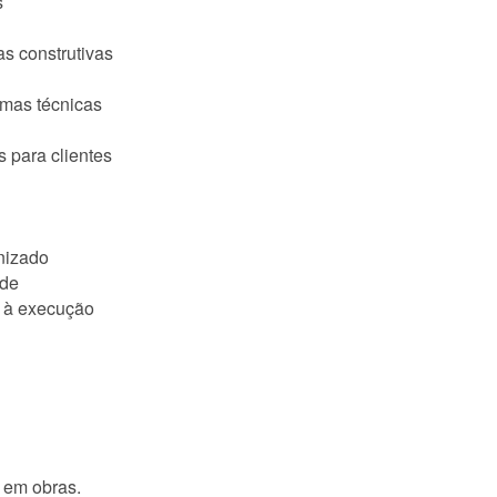
s
as construtivas
rmas técnicas
s para clientes
nizado
ade
o à execução
 em obras.