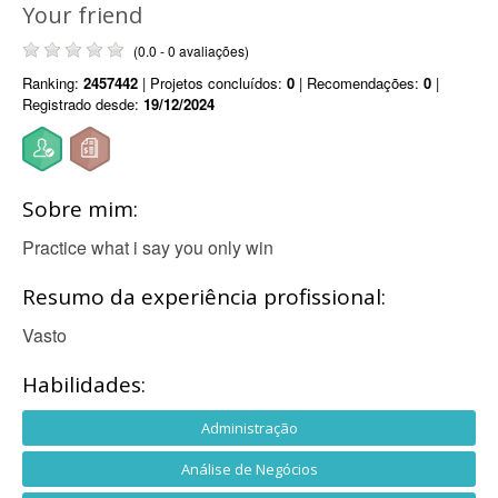
Your friend
(0.0 - 0 avaliações)
Ranking:
2457442
| Projetos concluídos:
0
| Recomendações:
0
|
Registrado desde:
19/12/2024
Sobre mim:
Practice what i say you only win
Resumo da experiência profissional:
Vasto
Habilidades:
Administração
Análise de Negócios