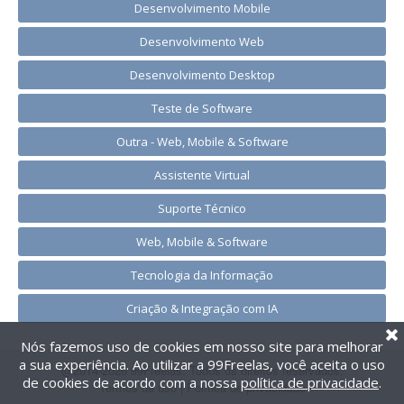
Desenvolvimento Mobile
Desenvolvimento Web
Desenvolvimento Desktop
Teste de Software
Outra - Web, Mobile & Software
Assistente Virtual
Suporte Técnico
Web, Mobile & Software
Tecnologia da Informação
Criação & Integração com IA
Nós fazemos uso de cookies em nosso site para melhorar
a sua experiência. Ao utilizar a 99Freelas, você aceita o uso
@2014-2026 99Freelas. Todos os direitos reservados.
de cookies de acordo com a nossa
política de privacidade
.
Termos de uso
|
Política de privacidade