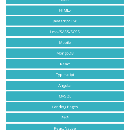
HTML5
Javascript ES6
Less/SASS/SCSS
Mobile
MongoDB
React
Typescript
Angular
MySQL
Landing Pages
PHP
React Native