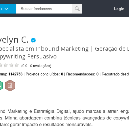
Login
rs
velyn C.
pecialista em Inbound Marketing | Geração de 
pywriting Persuasivo
(0.0 - 0 avaliações)
king:
1142753
| Projetos concluídos:
0
| Recomendações:
0
| Registrado des
nd Marketing e Estratégia Digital, ajudo marcas a atrair, enga
os. Minha abordagem combina técnicas avançadas de copywri
laro: gerar impacto e resultados mensuráveis.