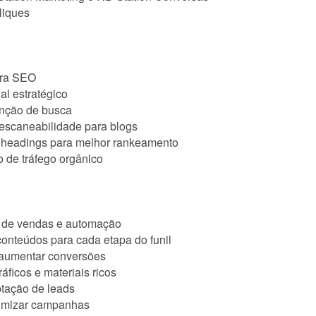
liques
ara SEO
al estratégico
enção de busca
 escaneabilidade para blogs
e headings para melhor rankeamento
o de tráfego orgânico
s de vendas e automação
conteúdos para cada etapa do funil
a aumentar conversões
áficos e materiais ricos
ptação de leads
otimizar campanhas