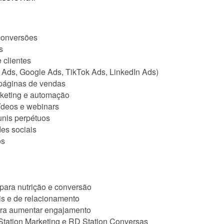
 conversões
s
 clientes
 Ads, Google Ads, TikTok Ads, LinkedIn Ads)
 páginas de vendas
arketing e automação
vídeos e webinars
unis perpétuos
des sociais
os
 para nutrição e conversão
is e de relacionamento
ara aumentar engajamento
tation Marketing e RD Station Conversas