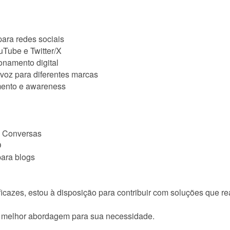
para redes sociais
uTube e Twitter/X
onamento digital
voz para diferentes marcas
ento e awareness
n Conversas
O
para blogs
eficazes, estou à disposição para contribuir com soluções que r
a melhor abordagem para sua necessidade.