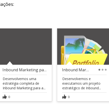
iações:
Inbound Marketing para a Locates
Inbound Marketing | São Camilo Plano de Saúde
1
2
3
Desenvolvemos uma
Desenvolvemos e
estratégia completa de
executamos um projeto
Inbound Marketing para a...
estratégico de Inbound...
0
0