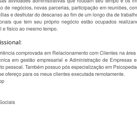
sas atividades administrativas que roubam seu tempo e os i
ão de negócios, novas parcerias, participação em reuniões, con
ílias e desfrutar do descanso ao fim de um longo dia de trabalh
ionais que tem seu próprio negócio estão ocupados realiza
l e físico ao mesmo tempo.
ssional:
riência comprovada em Relacionamento com Clientes na área de
écnica em gestão empresarial e Administração de Empresas e 
mento pessoal. Também possuo pós especialização em Psicoped
ue ofereço para os meus clientes executada remotamente.
pp
Sociais