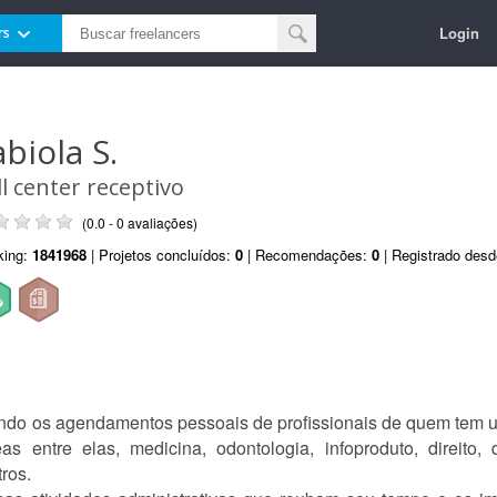
Login
rs
abiola S.
ll center receptivo
(0.0 - 0 avaliações)
king:
1841968
| Projetos concluídos:
0
| Recomendações:
0
| Registrado des
zando os agendamentos pessoais de profissionais de quem tem u
as entre elas, medicina, odontologia, infoproduto, direito,
tros.