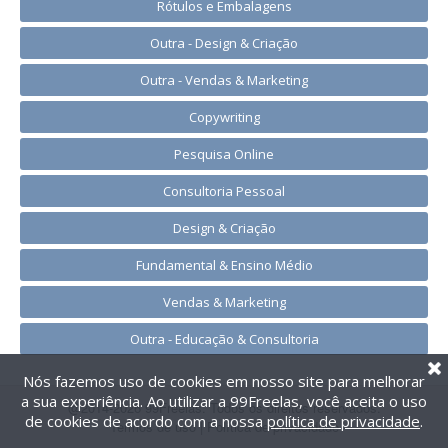
Rótulos e Embalagens
Outra - Design & Criação
Outra - Vendas & Marketing
Copywriting
Pesquisa Online
Consultoria Pessoal
Design & Criação
Fundamental & Ensino Médio
Vendas & Marketing
Outra - Educação & Consultoria
Nós fazemos uso de cookies em nosso site para melhorar
a sua experiência. Ao utilizar a 99Freelas, você aceita o uso
@2014-2026 99Freelas. Todos os direitos reservados.
de cookies de acordo com a nossa
política de privacidade
.
Termos de uso
|
Política de privacidade