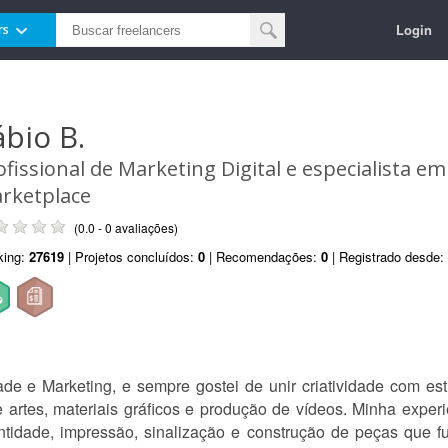
Login
rs
ábio B.
ofissional de Marketing Digital e especialista 
rketplace
(0.0 - 0 avaliações)
king:
27619
| Projetos concluídos:
0
| Recomendações:
0
| Registrado desde:
de e Marketing, e sempre gostei de unir criatividade com es
e artes, materiais gráficos e produção de vídeos. Minha exp
ntidade, impressão, sinalização e construção de peças que f