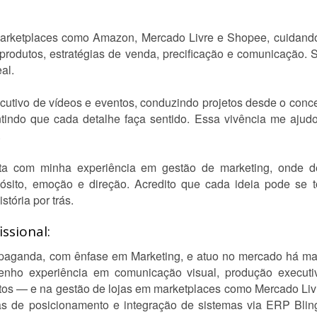
rketplaces como Amazon, Mercado Livre e Shopee, cuidando
 produtos, estratégias de venda, precificação e comunicação.
al.
cutivo de vídeos e eventos, conduzindo projetos desde o concei
antindo que cada detalhe faça sentido. Essa vivência me aju
.
ta com minha experiência em gestão de marketing, onde des
ito, emoção e direção. Acredito que cada ideia pode se t
stória por trás.
ssional:
paganda, com ênfase em Marketing, e atuo no mercado há mai
Tenho experiência em comunicação visual, produção execut
entos — e na gestão de lojas em marketplaces como Mercado Li
as de posicionamento e integração de sistemas via ERP Blin