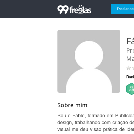
Freelance
F
Pr
Ma
Ran
Sobre mim:
Sou o Fábio, formado em Publicida
design, trabalhando com criação d
visual me deu visão prática de ide