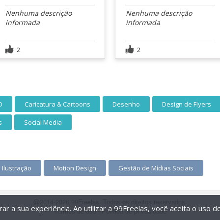
Nenhuma descrição
Nenhuma descrição
informada
informada
2
2
D
Caricatura & Cartoons
Desenho
Design de Flyers
s
Social Media
Ilustração
Motion Design
Gestão de Mídias Sociais
@2014-2026 99Freelas. Todos os direitos reservados.
r a sua experiência. Ao utilizar a 99Freelas, você aceita o uso 
Termos de uso
|
Política de privacidade