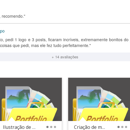
, recomendo."
ipo
to, pedi 1 logo e 3 posts, ficaram incríveis, extremamente bonitos do 
coisas que pedi, mas ele fez tudo perfeitamente."
+ 14 avaliações
Ilustração de Personagem
Criação de mascotes
1
2
3
1
2
3