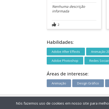
Nenhuma descrição
informada
2
Habilidades:
Adobe After Effects
Animação 2
Adobe Photoshop
Redes Sociai
Áreas de interesse:
Animação
Design Gráfico
Nós fazemos uso de cookies em nosso site para melhora