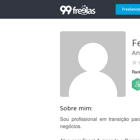
Freelance
Fe
An
Ran
Sobre mim:
Sou profissional em transição pa
negócios.