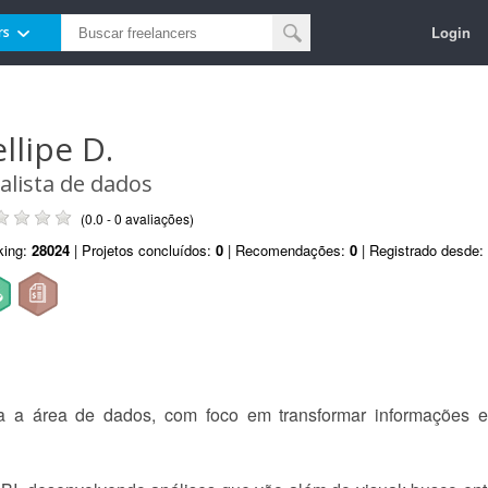
Login
rs
llipe D.
alista de dados
(0.0 - 0 avaliações)
king:
28024
| Projetos concluídos:
0
| Recomendações:
0
| Registrado desde:
ra a área de dados, com foco em transformar informações e