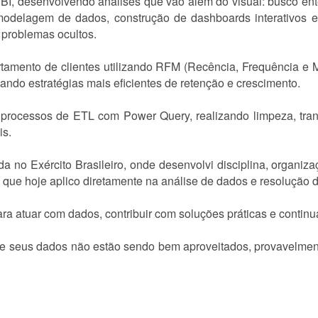
I, desenvolvendo análises que vão além do visual: busco ent
odelagem de dados, construção de dashboards interativos e
e problemas ocultos.
rtamento de clientes utilizando RFM (Recência, Frequência e
ndo estratégias mais eficientes de retenção e crescimento.
ocessos de ETL com Power Query, realizando limpeza, tran
is.
ída no Exército Brasileiro, onde desenvolvi disciplina, organi
 que hoje aplico diretamente na análise de dados e resolução 
a atuar com dados, contribuir com soluções práticas e continu
e seus dados não estão sendo bem aproveitados, provavelment