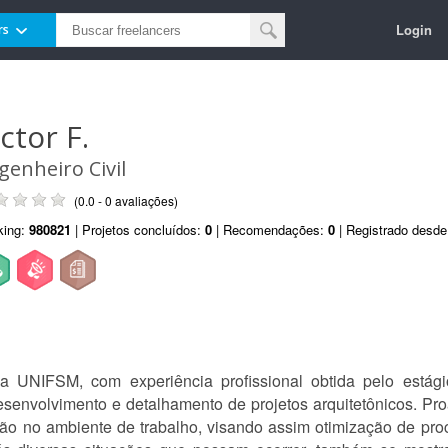
Login
rs
ctor F.
genheiro Civil
(0.0 - 0 avaliações)
king:
980821
| Projetos concluídos:
0
| Recomendações:
0
| Registrado desd
a UNIFSM, com experiência profissional obtida pelo está
esenvolvimento e detalhamento de projetos arquitetônicos. Pr
ção no ambiente de trabalho, visando assim otimização de pro