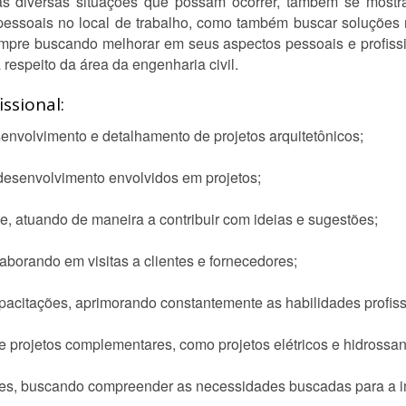
ás diversas situações que possam ocorrer, também se mostr
pessoais no local de trabalho, como também buscar soluções r
sempre buscando melhorar em seus aspectos pessoais e profiss
respeito da área da engenharia civil.
ssional:
envolvimento e detalhamento de projetos arquitetônicos;
desenvolvimento envolvidos em projetos;
e, atuando de maneira a contribuir com ideias e sugestões;
borando em visitas a clientes e fornecedores;
pacitações, aprimorando constantemente as habilidades profiss
 projetos complementares, como projetos elétricos e hidrossani
ntes, buscando compreender as necessidades buscadas para a 