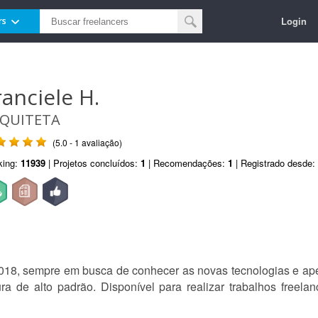
Login
rs
ranciele H.
QUITETA
(5.0 - 1 avaliação)
king:
11939
| Projetos concluídos:
1
| Recomendações:
1
| Registrado desde:
018, sempre em busca de conhecer as novas tecnologias e ape
ra de alto padrão. Disponível para realizar trabalhos freelanc