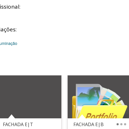
ssional:
iações:
iluminação
FACHADA E|T
FACHADA E|B
1
2
3