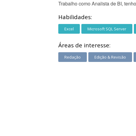
Trabalho como Analista de BI, tenh
Habilidades:
Excel
Microsoft SQL Server
Áreas de interesse:
Redação
Edição & Revisão