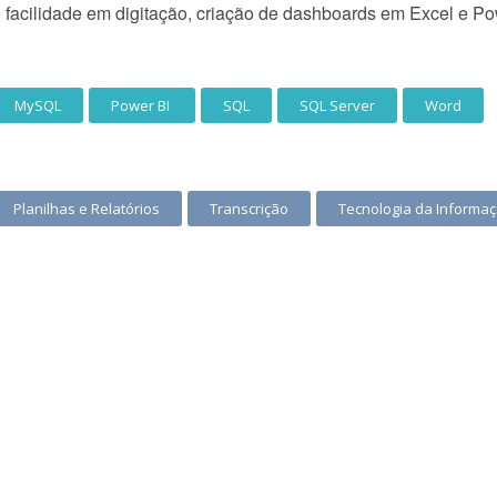
o facilidade em digitação, criação de dashboards em Excel e Po
MySQL
Power BI
SQL
SQL Server
Word
Planilhas e Relatórios
Transcrição
Tecnologia da Informa