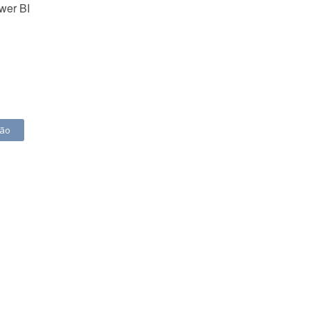
wer BI
ção