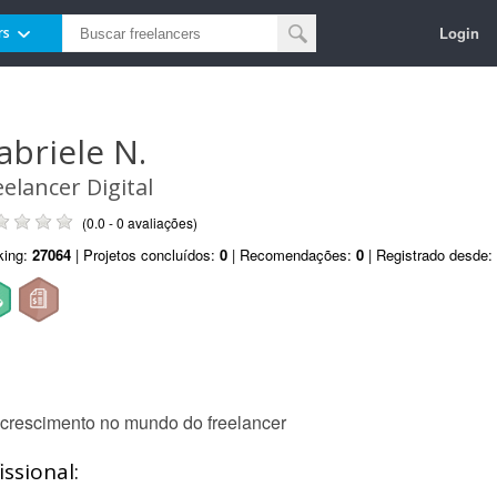
Login
rs
abriele N.
eelancer Digital
(0.0 - 0 avaliações)
king:
27064
| Projetos concluídos:
0
| Recomendações:
0
| Registrado desde:
crescimento no mundo do freelancer
ssional: