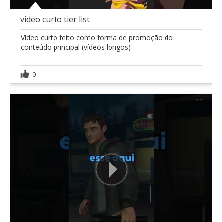
video curto tier list
Vídeo curto feito como forma de promoção do
conteúdo principal (vídeos longos)
0