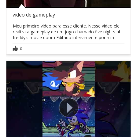
video de gameplay
Meu primeiro video para esse cliente. Nesse video ele
realiza a gameplay de um jogo chamado five nights at
freddy's movie doom Editado inteiramente por mim
0