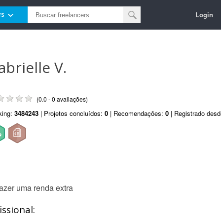
Login
rs
abrielle V.
(0.0 - 0 avaliações)
king:
3484243
| Projetos concluídos:
0
| Recomendações:
0
| Registrado des
fazer uma renda extra
ssional: