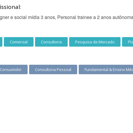
ssional:
gner e social mídia 3 anos, Personal trainee a 2 anos autônoma
Comercial
Consultoria
Pesquisa de Mercado
Pl
 Consumidor
Consultoria Pessoal
Fundamental & Ensino Mé