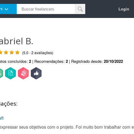
Login
rs
abriel B.
(5.0 - 2 avaliações)
etos concluídos:
2
| Recomendações:
2
| Registrado desde:
20/10/2022
iações:
ft
o expressar seus objetivos com o projeto. Foi muito bom trabalhar com e