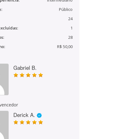
periência:
Intermediário
e:
Público
24
xcluídas:
1
s:
28
mo:
R$ 50,00
Gabriel B.
 vencedor
Derick A.