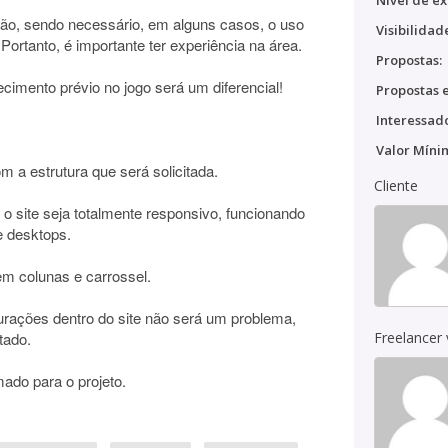
Nível de ex
nção, sendo necessário, em alguns casos, o uso
Visibilidad
rtanto, é importante ter experiência na área.
Propostas:
ecimento prévio no jogo será um diferencial!
Propostas e
Interessado
Valor Míni
om a estrutura que será solicitada.
Cliente
 o site seja totalmente responsivo, funcionando
e desktops.
 em colunas e carrossel.
urações dentro do site não será um problema,
tado.
Freelancer
mado para o projeto.