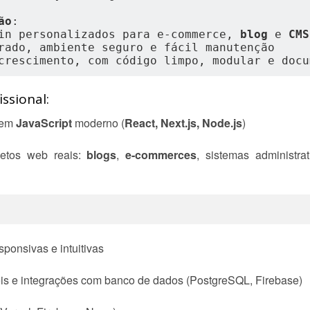
ão
:
in personalizados para e-commerce, 
blog
 e 
CMS
rado, ambiente seguro e fácil manutenção
crescimento, com código limpo, modular e docu
ssional:
 em
JavaScript
moderno (
React, Next.js, Node.js
)
jetos web reais:
blogs
,
e-commerces
, sistemas administra
sponsivas e intuitivas
is e integrações com banco de dados (PostgreSQL, Firebase)