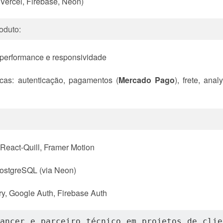
Vercel, Firebase, Neon)
oduto:
 performance e responsividade
cas: autenticação, pagamentos (
Mercado Pago
), frete, an
 React-Quill, Framer Motion
PostgreSQL (via Neon)
ary, Google Auth, Firebase Auth
ancer e parceiro técnico em projetos de clie