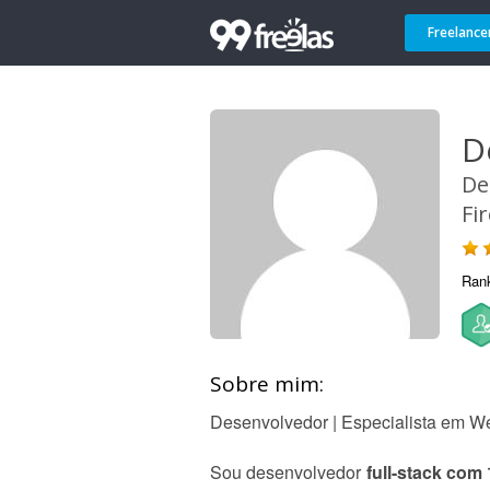
Freelance
D
De
Fi
Ran
Sobre mim:
Desenvolvedor | Especialista em W
Sou desenvolvedor
full-stack com