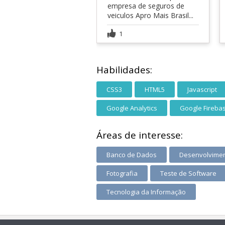
empresa de seguros de
veiculos Apro Mais Brasil...
1
Habilidades:
CSS3
HTML5
Javascript
Google Analytics
Google Fireba
Áreas de interesse:
Banco de Dados
Desenvolvimen
Fotografia
Teste de Software
Tecnologia da Informação