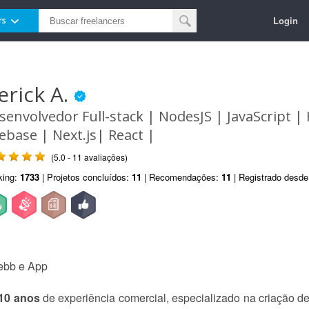
Login
rs
erick A.
senvolvedor Full-stack | NodesJS | JavaScript 
rebase | Next.js| React |
(5.0 - 11 avaliações)
king:
1733
| Projetos concluídos:
11
| Recomendações:
11
| Registrado desd
ebb e App
 10 anos
de experiência comercial, especializado na criação de