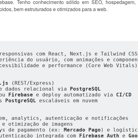
irebase. Tenho conhecimento sólido em SEO, hospedagem, 
pidos, bem estruturados e otimizados para a web.
responsivas com React, Next.js e Tailwind CSS
eriência do usuário, com animações e componen
cessibilidade e performance (Core Web Vitals)
.js
 (REST/Express)
e dados relacional via 
PostgreSQL
ou 
Firebase
 e deploy automatizado via 
CI/CD
s 
PostgreSQL
 escaláveis em nuvem
em, analytics, autenticação e notificações
 e otimização de imagens
ys de pagamento (ex: 
Mercado Pago
) e logístic
utenticação integrada com 
Firebase Auth
 e 
Goo