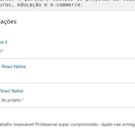
uros, educação e e-commerce.
iações:
pa 3
!"
o React Native
React Native
do projeto."
abalho impecável! Profissional super comprometido, rápido nas entreg