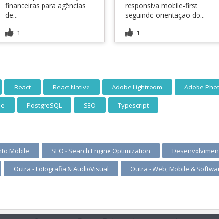
financeiras para agências
responsiva mobile-first
de...
seguindo orientação do...
1
1
React
React Native
Adobe Lightroom
Adobe Pho
se
PostgreSQL
SEO
Typescript
to Mobile
SEO - Search Engine Optimization
Desenvolvimen
Outra - Fotografia & AudioVisual
Outra - Web, Mobile & Softwa