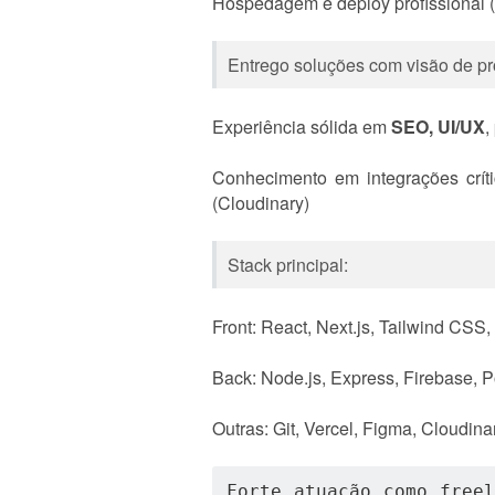
Hospedagem e deploy profissional (
Entrego soluções com visão de pr
Experiência sólida em
SEO, UI/UX
,
Conhecimento em integrações críti
(Cloudinary)
Stack principal:
Front: React, Next.js, Tailwind CSS,
Back: Node.js, Express, Firebase, 
Outras: Git, Vercel, Figma, Cloudin
Forte atuação como freel