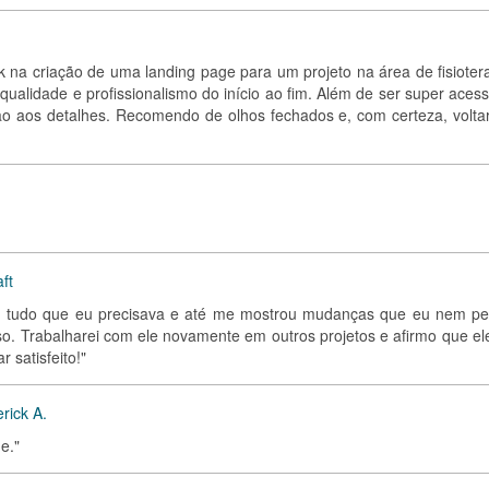
k na criação de uma landing page para um projeto na área de fisiotera
 qualidade e profissionalismo do início ao fim. Além de ser super acess
ão aos detalhes. Recomendo de olhos fechados e, com certeza, voltar
ft
em tudo que eu precisava e até me mostrou mudanças que eu nem pe
iso. Trabalharei com ele novamente em outros projetos e afirmo que el
r satisfeito!"
rick A.
e."