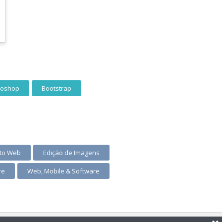
toshop
Bootstrap
to Web
Edição de Imagens
re
Web, Mobile & Software