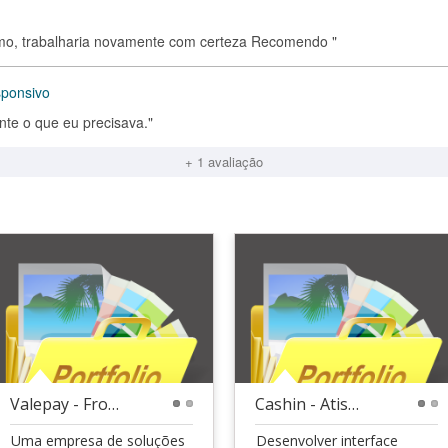
ismo, trabalharia novamente com certeza Recomendo "
sponsivo
nte o que eu precisava."
+ 1 avaliação
Valepay - Front-end
Cashin - Atiswork - Techleader Frontend
1
2
1
2
Uma empresa de soluções
Desenvolver interface